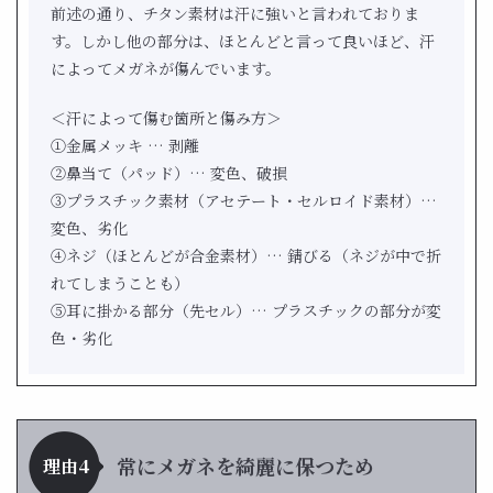
前述の通り、チタン素材は汗に強いと言われておりま
す。しかし他の部分は、ほとんどと言って良いほど、汗
によってメガネが傷んでいます。
＜汗によって傷む箇所と傷み方＞
①金属メッキ … 剥離
②鼻当て（パッド）… 変色、破損
③プラスチック素材（アセテート・セルロイド素材）…
変色、劣化
④ネジ（ほとんどが合金素材）… 錆びる（ネジが中で折
れてしまうことも）
⑤耳に掛かる部分（先セル）… プラスチックの部分が変
色・劣化
常にメガネを綺麗に保つため
理由4