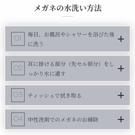
メガネの水洗い方法
毎日、お風呂やシャワーを浴びた後
01
に洗う
耳に掛ける部分（先セル部分）をし
02
っかり水に通す
03
ティッシュで拭き取る
04
中性洗剤でのメガネのお掃除