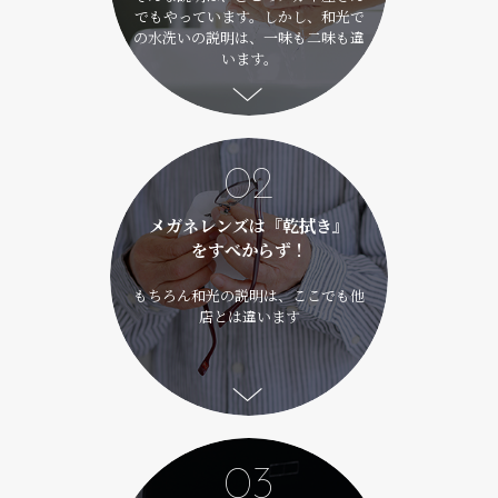
でもやっています。しかし、和光で
の水洗いの説明は、一味も二味も違
います。
02
メガネレンズは『乾拭き』
をすべからず！
もちろん和光の説明は、ここでも他
店とは違います
03